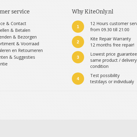
mer service
Why KiteOnly.nl
ice & Contact
12 Hours customer ser
1
from 09.30 till 21:00
ellen & Betalen
zenden & Bezorgen
Kite Repair Warranty
2
rtiment & Voorraad
12 months free repair!
leren en Retourneren
Lowest price guarante
hten & Suggesties
3
same product / delivery
ntie
condition
Test possibility
4
testdays or individualy