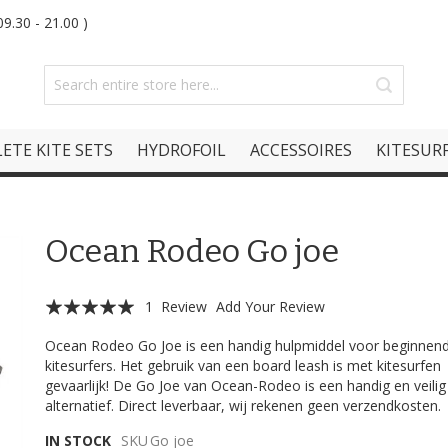
9.30 - 21.00 )
ETE KITE SETS
HYDROFOIL
ACCESSOIRES
KITESURF
Ocean Rodeo Go joe
Rating:
1
Review
Add Your Review
100
100
% of
Ocean Rodeo Go Joe is een handig hulpmiddel voor beginnen
kitesurfers. Het gebruik van een board leash is met kitesurfen
gevaarlijk! De Go Joe van Ocean-Rodeo is een handig en veilig
alternatief. Direct leverbaar, wij rekenen geen verzendkosten.
IN STOCK
SKU
Go joe