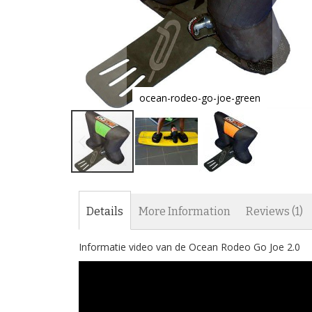
ocean-rodeo-go-joe-green
Skip
to
the
Details
More Information
Reviews
1
beginning
of
Informatie video van de Ocean Rodeo Go Joe 2.0
the
images
gallery