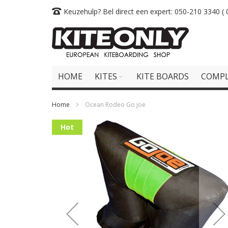
Skip
Keuzehulp? Bel direct een expert: 050-210 3340 ( 0
to
Content
HOME
KITES
KITE BOARDS
COMPL
Home
Ocean Rodeo Go joe
Skip
Hot
to
the
end
of
the
images
gallery