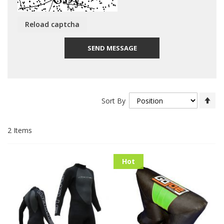
Reload captcha
SEND MESSAGE
Se
Sort By
De
Dir
2
Items
Hot