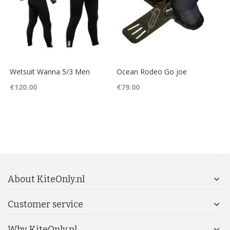
Wetsuit Wanna 5/3 Men
Ocean Rodeo Go joe
€120.00
€79.00
About KiteOnly.nl
Customer service
Why KiteOnly.nl