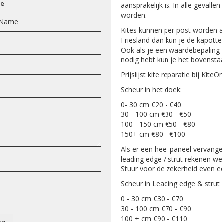
me
aansprakelijk is. In alle gevall
worden.
Kites kunnen per post worden 
Friesland dan kun je de kapotte 
Ook als je een waardebepaling /
nodig hebt kun je het bovenstaa
Prijslijst kite reparatie bij KiteOn
Scheur in het doek:
0- 30 cm €20 - €40
30 - 100 cm €30 - €50
100 - 150 cm €50 - €80
150+ cm €80 - €100
Als er een heel paneel vervang
leading edge / strut rekenen we
Stuur voor de zekerheid even ee
Scheur in Leading edge & strut
0 - 30 cm €30 - €70
30 - 100 cm €70 - €90
100 + cm €90 - €110
ha