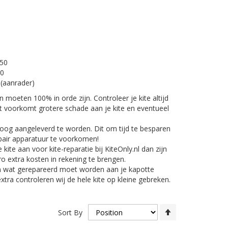
€50
20
(aanrader)
en moeten 100% in orde zijn. Controleer je kite altijd
it voorkomt grotere schade aan je kite en eventueel
roog aangeleverd te worden. Dit om tijd te besparen
pair apparatuur te voorkomen!
 kite aan voor kite-reparatie bij KiteOnly.nl dan zijn
o extra kosten in rekening te brengen.
 en wat gerepareerd moet worden aan je kapotte
 extra controleren wij de hele kite op kleine gebreken.
Set
Sort By
Descending