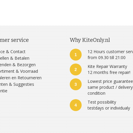
mer service
Why KiteOnly.nl
ice & Contact
12 Hours customer ser
1
from 09.30 till 21:00
ellen & Betalen
zenden & Bezorgen
Kite Repair Warranty
2
rtiment & Voorraad
12 months free repair!
leren en Retourneren
Lowest price guarante
hten & Suggesties
3
same product / delivery
ntie
condition
Test possibility
4
testdays or individualy