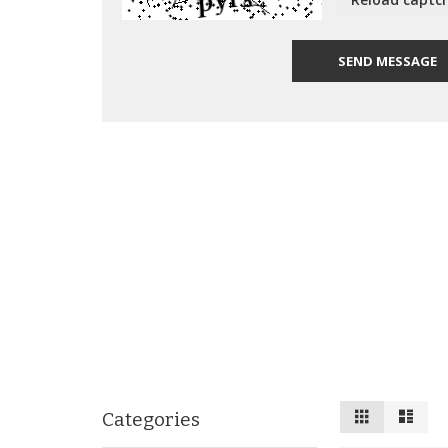
SEND MESSAGE
View
Grid
List
Categories
as