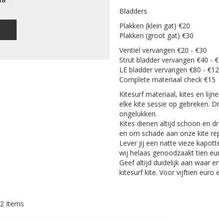
Bladders
Plakken (klein gat) €20
Plakken (groot gat) €30
Ventiel vervangen €20 - €30
Strut bladder vervangen €40 - 
LE bladder vervangen €80 - €1
Complete materiaal check €15 
Kitesurf materiaal, kites en lijn
elke kite sessie op gebreken. D
ongelukken.
Kites dienen altijd schoon en d
en om schade aan onze kite re
Lever jij een natte vieze kapotte
wij helaas genoodzaakt tien eur
Geef altijd duidelijk aan waar
kitesurf kite. Voor vijftien euro
2
Items