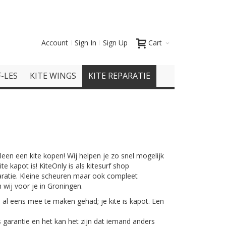
Account
Sign In
Sign Up
Cart
-LES
KITE WINGS
KITE REPARATIE
leen een kite kopen! Wij helpen je zo snel mogelijk
ite kapot is! KiteOnly is als kitesurf shop
paratie. Kleine scheuren maar ook compleet
wij voor je in Groningen.
 al eens mee te maken gehad; je kite is kapot. Een
 garantie en het kan het zijn dat iemand anders