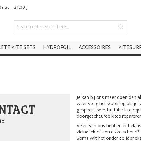
9.30 - 21.00 )
ETE KITE SETS
HYDROFOIL
ACCESSOIRES
KITESURF
Je kan bij ons meer doen dan al
weer veilig het water op als je k
NTACT
gespecialiseerd in tube kite re
doorgescheurde kites repareren 
ie
Velen van ons hebben er helaas
kleine lek of een dikke scheur!?
Soms valt het onder de fabrieks