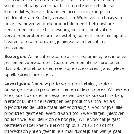
worden niet aangeven maar bij complete kite-sets, losse
kitesurf kites, kitesurf boards en accessoires kun je een
telefoontje van KiteOnly verwachten. Wij kiezen op basis van
onze ervaringen voor elk product de meest betrouwbare
vervoerder. Indien je bij aflevering niet thuis bent zal de
vervoerder proberen om de bestelling op een ander tijdstip af te
leveren. Uiteraard ontvang je hiervan een bericht in je
brievenbus.
Bezorgen.
Wij hechten waarde aan transparantie, ook in onze
prijzen en voorwaarden. Daarom worden al onze producten,
dus ook de kiteboards en goedkope accessoires gratis geleverd
op elk adres binnen de EU..
Levertijden.
Nadat wij je bestelling en betaling hebben
ontvangen start bij ons het order- en uitlever proces. Wij leveren
kites, kite-boards en accessoires van diverse kitesurf merken,
hierdoor kunnen de levertijden per product verschillen als
bijvoorbeeld de juiste maat niet voorradig is. Voor vrijwel alle
producten geldt een levertijd van 1 tot 5 werkdagen. (hierover
houden we je duidelijk op de hoogte). Wil je voordat je gaat
bestellen duidelijkheid? Bel ons op 050- 210 33 40 of mail
info@kiteonly.nl en geef in je e-mail duidelijk aan wat je gaat