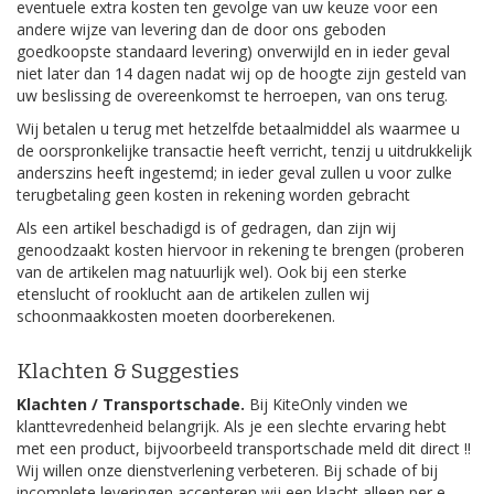
eventuele extra kosten ten gevolge van uw keuze voor een
andere wijze van levering dan de door ons geboden
goedkoopste standaard levering) onverwijld en in ieder geval
niet later dan 14 dagen nadat wij op de hoogte zijn gesteld van
uw beslissing de overeenkomst te herroepen, van ons terug.
Wij betalen u terug met hetzelfde betaalmiddel als waarmee u
de oorspronkelijke transactie heeft verricht, tenzij u uitdrukkelijk
anderszins heeft ingestemd; in ieder geval zullen u voor zulke
terugbetaling geen kosten in rekening worden gebracht
Als een artikel beschadigd is of gedragen, dan zijn wij
genoodzaakt kosten hiervoor in rekening te brengen (proberen
van de artikelen mag natuurlijk wel). Ook bij een sterke
etenslucht of rooklucht aan de artikelen zullen wij
schoonmaakkosten moeten doorberekenen.
Klachten & Suggesties
Klachten / Transportschade.
Bij KiteOnly vinden we
klanttevredenheid belangrijk. Als je een slechte ervaring hebt
met een product, bijvoorbeeld transportschade meld dit direct !!
Wij willen onze dienstverlening verbeteren. Bij schade of bij
incomplete leveringen accepteren wij een klacht alleen per e-