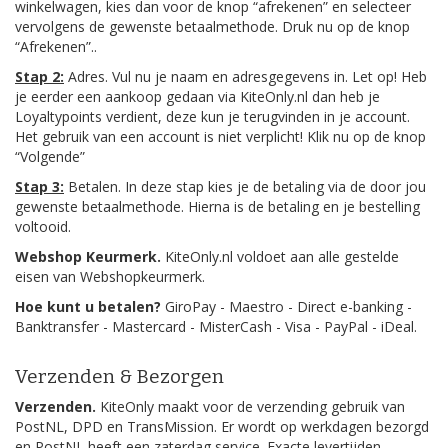
winkelwagen, kies dan voor de knop “afrekenen” en selecteer
vervolgens de gewenste betaalmethode. Druk nu op de knop
“Afrekenen”..
Stap 2:
Adres. Vul nu je naam en adresgegevens in. Let op! Heb
je eerder een aankoop gedaan via KiteOnly.nl dan heb je
Loyaltypoints verdient, deze kun je terugvinden in je account.
Het gebruik van een account is niet verplicht! Klik nu op de knop
“Volgende”
Stap 3:
Betalen. In deze stap kies je de betaling via de door jou
gewenste betaalmethode. Hierna is de betaling en je bestelling
voltooid.
Webshop Keurmerk.
KiteOnly.nl voldoet aan alle gestelde
eisen van Webshopkeurmerk.
Hoe kunt u betalen?
GiroPay - Maestro - Direct e-banking -
Banktransfer - Mastercard - MisterCash - Visa - PayPal - iDeal.
Verzenden & Bezorgen
Verzenden.
KiteOnly maakt voor de verzending gebruik van
PostNL, DPD en TransMission. Er wordt op werkdagen bezorgd
en PostNL heeft een zaterdag service. Exacte levertijden