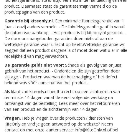
fabrieksgarantie is, staat altijd vermeld in de handleiding van een
product. Daarnaast staat de garantietermijn vermeld op de
productpagina van een product.
Garantie bij kiteonly.nl.
Een minimale fabrieksgarantie van 1
jaar - tenzij anders vermeld. - De fabrieksgarantie gaat in vanaf
de datum van aankoop. - Het product is bij kiteonly.nl gekocht. -
De door ons aangeboden garanties doen niets af aan de
wettelijke garantie waar u recht op heeft.Wettelijke garantie wil
zeggen dat een product datgene is of moet doen wat u er in alle
redelijkheid van mag verwachten.
De garantie geldt niet voor:
Schade als gevolg van onjuist
gebruik van het product. - Onderdelen die zijn getroffen door
slijtage. - Producten waarvan de beschadiging of het defect
bekend was vóór aanschaf van het product.
Als klant van kiteonly.nl heeft u recht op een zichttermijn van
tenminste 14 dagen vanaf de eerst volgende werkdag na
ontvangst van de bestelling. Lees meer over het retourneren
van een product en de zichttermijn van 14 dagen.
Vragen.
Heb je vragen over de producten / diensten van
KiteOnly en vind je geen antwoord op de website? Neem
contact op met onze klantenservice: info@KiteOnly.nl of bel