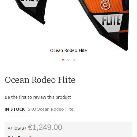
Ocean Rodeo Flite
Skip
to
Ocean Rodeo Flite
the
beginning
of
Be the first to review this product
the
images
IN STOCK
SKU
Ocean Rodeo Flite
gallery
€1,249.00
As low as