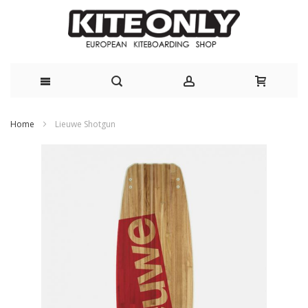
Skip
Home
Lieuwe Shotgun
to
Skip
Content
to
the
end
of
the
images
gallery